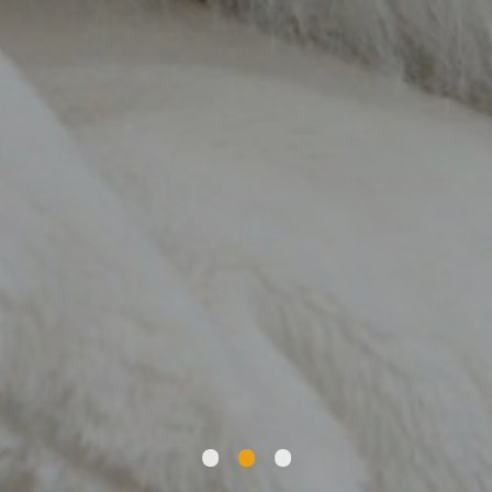
•
•
•