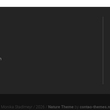
n
 Monika Stadlmeyr / 2026 /
Nature Theme
by
contao-themes.n